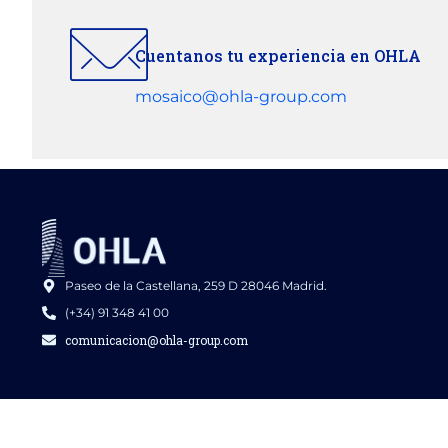
Cuentanos tu experiencia en OHLA
mosaico@ohla-group.com
Paseo de la Castellana, 259 D 28046 Madrid.
(+34) 91 348 41 00
comunicacion@ohla-group.com