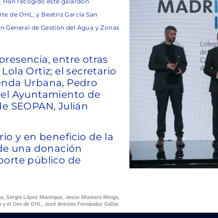
o. Han recogido este galardón
rte de OHL, y Beatriz García San
ión General de Gestión del Agua y Zonas
resencia, entre otras
ola Ortiz; el secretario
genda Urbana, Pedro
del Ayuntamiento de
de SEOPAN, Julián
io y en beneficio de la
 de una donación
porte público de
ha, Sergio López Manrique, Jesús Montero Mingo,
 y el Ceo de OHL, José Antonio Fernández Gallar.