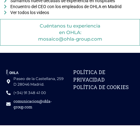
Sumamos nueve décadas de experiencia en hospitales
Encuentro del CEO con los empleados de OHLA en Madrid
Ver todos los videos
Cuéntanos tu experiencia
en OHLA:
mosaico@ohla-group.com
POLÍTICA DE
Paseo de la Castellana, 259
PRIVACIDAD
D 28046 Madrid.
POLÍTICA DE COOKIES
(+34) 91 348 41 00
comunicacion@ohla-
group.com