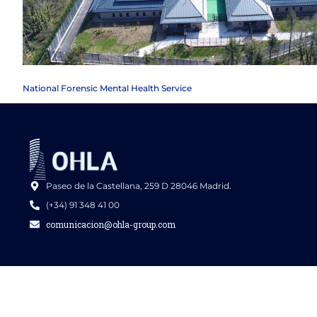
National Forensic Mental Health Service
Paseo de la Castellana, 259 D 28046 Madrid.
(+34) 91 348 41 00
comunicacion@ohla-group.com