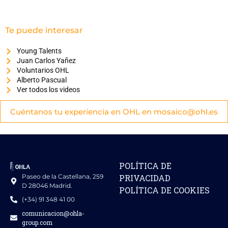
Te puede interesar
Young Talents
Juan Carlos Yañez
Voluntarios OHL
Alberto Pascual
Ver todos los videos
Cuéntanos tu experiencia en OHL en mosaico@ohl.es
POLÍTICA DE
Paseo de la Castellana, 259
PRIVACIDAD
D 28046 Madrid.
POLÍTICA DE COOKIES
(+34) 91 348 41 00
comunicacion@ohla-
group.com