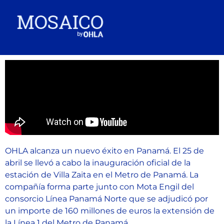
OHLA alcanza un nuevo éxito en Panamá. El 25 de
abril se llevó a cabo la inauguración oficial de la
estación de Villa Zaita en el Metro de Panamá. La
compañía forma parte junto con Mota Engil del
consorcio Línea Panamá Norte que se adjudicó por
un importe de 160 millones de euros la extensión de
la Línea 1 del Metro de Panamá.