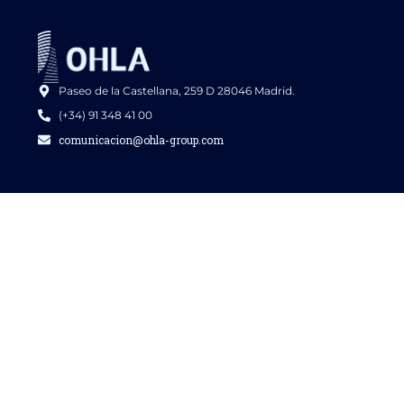
Paseo de la Castellana, 259 D 28046 Madrid.
(+34) 91 348 41 00
comunicacion@ohla-group.com