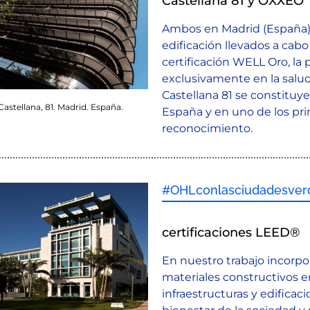
Castellana 81 y OXXEO
Ambos en Madrid (España),
edificación llevados a cab
certificación WELL Oro, la
exclusivamente en la salud 
Castellana 81 se constituye
 Castellana, 81. Madrid. España.
España y en uno de los pr
reconocimiento.
#OHLconlasciudadesver
certificaciones LEED®
En nuestro trabajo incorp
materiales constructivos 
infraestructuras y edifica