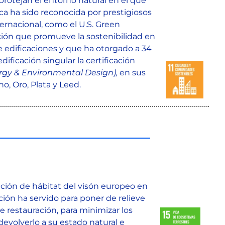
protejan el entorno natural en el que
ica ha sido reconocida por prestigiosos
ernacional, como el U.S. Green
ción que promueve la sostenibilidad en
e edificaciones y que ha otorgado a 34
ificación singular la certificación
rgy
&
Environmental
Design),
en sus
no, Oro, Plata y Leed.
ación de hábitat del visón europeo en
ción ha servido para poner de relieve
 restauración, para minimizar los
devolverlo a su estado natural e