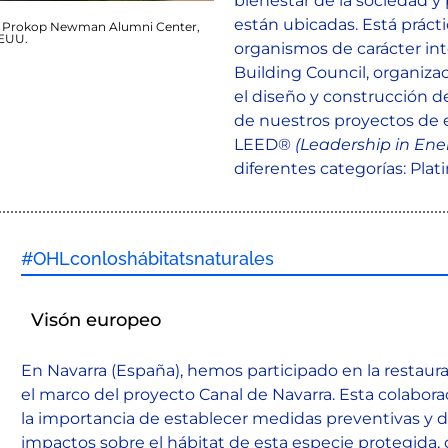
bienestar de la sociedad y 
están ubicadas. Está práct
y Prokop Newman Alumni Center,
EUU.
organismos de carácter int
Building Council, organiza
el diseño y construcción d
de nuestros proyectos de ed
LEED®
(
Leadership
in
Ene
diferentes categorías: Plati
#OHLconloshábitatsnaturales
Visón europeo
En Navarra (España), hemos participado en la restaur
el marco del proyecto Canal de Navarra. Esta colabora
la importancia de establecer medidas preventivas y de
impactos sobre el hábitat de esta especie protegida, 