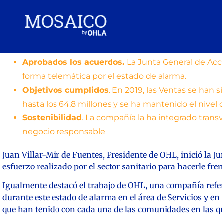
Aprobados los acuerdos.
La Junta General de Ac
forma telemática por el estado de alarma.
Objetivos cumplidos
. En 2019, las Ventas se han 
hasta los 64,8 millones y se ha mantenido el nivel 
Sostenibilidad
. La compañía la ha integrado trans
negocio responsable
Juan Villar-Mir de Fuentes, Presidente de OHL, inició la J
esfuerzo realizado por el sector sanitario para hacerle fren
Igualmente destacó el trabajo de OHL, una compañía refer
durante este estado de alarma en el área de Servicios y e
que han tenido con cada una de las comunidades en las q