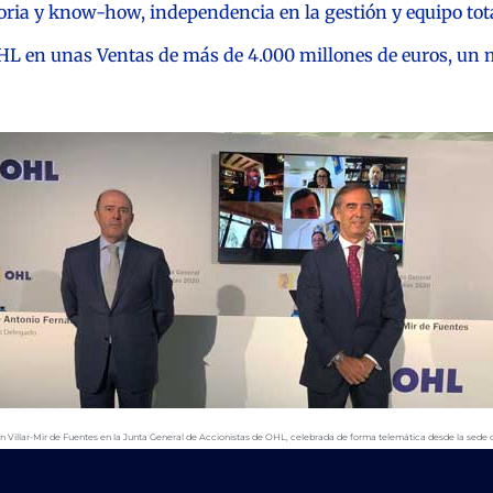
ria y know-how, independencia en la gestión y equipo tota
de OHL en unas Ventas de más de 4.000 millones de euros, u
an Villar-Mir de Fuentes en la Junta General de Accionistas de OHL, celebrada de forma telemática desde la sede 