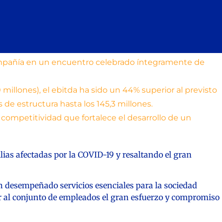
compañía en un encuentro celebrado íntegramente de
 millones), el ebitda ha sido un 44% superior al previsto
 de estructura hasta los 145,3 millones.
 competitividad que fortalece el desarrollo de un
ilias afectadas por la COVID-19 y resaltando el gran
n desempeñado servicios esenciales para la sociedad
cer al conjunto de empleados el gran esfuerzo y compromiso