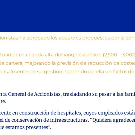
cionistas ha aprobado los acuerdos propuestos por la 
situado en la banda alta del rango estimado (2.500 – 3.000
de cartera, mejorando la previsión de reducción de costes
versalmente en su gestión, haciendo de ella un factor de
unta General de Accionistas, trasladando su pesar a las fam
te.
ente en construcción de hospitales, cuyos empleados está
n el de conservación de infraestructuras. “Quisiera agrade
ue estamos presentes”.