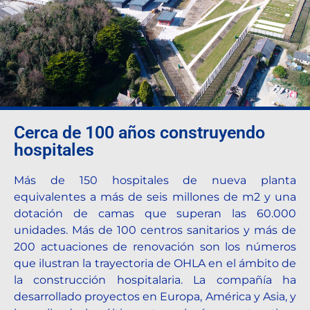
Destination Sport Miami, Florida.
Cerca de 100 años construyendo
hospitales
Más de 150 hospitales de nueva planta
equivalentes a más de seis millones de m2 y una
dotación de camas que superan las 60.000
unidades. Más de 100 centros sanitarios y más de
200 actuaciones de renovación son los números
que ilustran la trayectoria de OHLA en el ámbito de
la construcción hospitalaria. La compañía ha
desarrollado proyectos en Europa, América y Asia, y