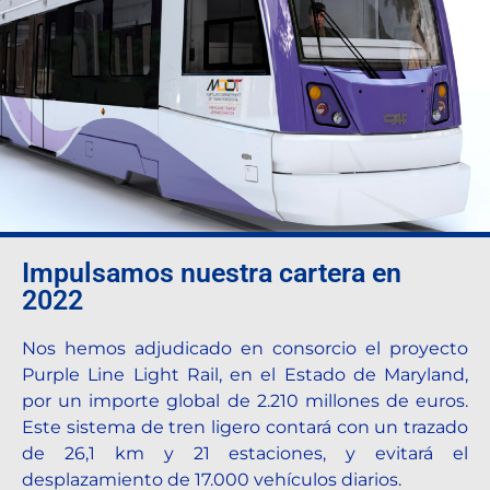
Destination Sport Miami, Florida.
Impulsamos nuestra cartera en
2022
Nos hemos adjudicado en consorcio el proyecto
Purple Line Light Rail, en el Estado de Maryland,
por un importe global de 2.210 millones de euros.
Este sistema de tren ligero contará con un trazado
de 26,1 km y 21 estaciones, y evitará el
desplazamiento de 17.000 vehículos diarios.