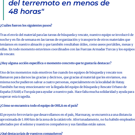
del terremoto en menos de
48 horas"
¿Cuáles fueron los siguientes pasos?
Tras el envío del material para las tareas de búsqueda y rescate, nuestro equipo se involucró de
noche y en fin de semana en las tareas de organización y transporte de otros materiales que
teníamos en nuestro almacén y que también resultaban útiles, como aseos portátiles, mesas y
sillas. En todo momento estuvimos coordinados con las Fuerzas Armadas Turcas y los equipos
de rescate.
¿Hay alguna acción específica o momento concreto que te gustaría destacar?
Uno de los momentos más emotivos fue cuando los equipos de búsqueda y rescate nos
llamaron para darnos las gracias y decirnos, que gracias al material que les enviamos, esa
misma noche pudieron salvar a cuatro personas, especialmente en la localidad de Hatay.
También fue muy emocionante ver la llegada del equipo de Búsqueda y Rescate Urbano de
España (USAR) a Turquía para ayudar a nuestro país. Hace falta mucha solidaridad y ayuda para
superar esta tragedia.
¿Cómo se encuentra todo el equipo de OHLA en el país?
El proyecto ferroviario que desarrollamos en el país, Marmaray, se encuentra a una distancia
aproximada de 1.000 km de la zona de la catástrofe. Afortunadamente, no ha habido empleados
afectados por el seísmo y nuestros compañeros y sus familias están sanos.
¿Qué destacaríais de vuestros compañeros?