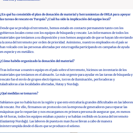
¿En qué ha consistido el plan de donación de material y herramientas de OHLA para apoyar
las tareas de rescate en Turquía? ¿Cuál ha sido la implicación del equipo local?
Desde que se produjo el terremoto, hemos estado en contacto permanente tanto con los
gobiernos locales como con los equipos de búsqueda y rescate. Les informamos de todos los
materiales que teníamos a su disposición y nos hemos asegurado de que se hayan ido enviando
a la zona del terremoto por orden de prioridad. Asimismo, nuestros empleados en el país se
han volcado con las personas afectadas por esta tragedia participando en campañas de ayuda
en especie y en metálico.
¿Cómo habéis organizado la donación del material?
Tras informar a nuestro equipo en el país sobre el terremoto, hicimos un inventario de los
materiales que teníamos en el almacén. Lo más urgente para ayudar en las tareas de búsqueda y
rescate fue el envío de grupos electrógenos, torres de iluminación, perforadoras y
taladradoras a las localidades afectadas, Hatay y Nurdağı.
¿Qué medidas se tomaron?
Sabíamos que no había luz en la región y que esto entrañaría grandes dificultades en las labores
de rescate. Por ello, firmamos un protocolo con la empresa de generadores para reparar las
máquinas que lo requerían y nos encargamos en primera persona de asegurar que, en menos
de 48 horas, todos los equipos estaban a punto y se habían recibido en la zona del terremoto
(Gaziantep Nurdağı). Las labores de puesta en marcha se llevan a cabo de manera
ininterrumpida desde el día en que se produzco el seísmo.