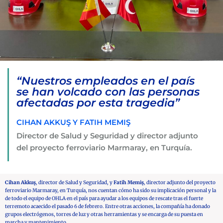
“Nuestros empleados en el país
se han volcado con las personas
afectadas por esta tragedia”
CIHAN AKKUŞ Y FATIH MEMIŞ
Director de Salud y Seguridad y director adjunto
del proyecto ferroviario Marmaray, en Turquía.
Cihan Akkuş
, director de Salud y Seguridad, y
Fatih Memiş
, director adjunto del proyecto
ferroviario Marmaray, en Turquía, nos cuentan cómo ha sido su implicación personal y la
de todo el equipo de OHLA en el país para ayudar a los equipos de rescate tras el fuerte
terremoto acaecido el pasado 6 de febrero. Entre otras acciones, la compañía ha donado
grupos electrógenos, torres de luz y otras herramientas y se encarga de su puesta en
marcha y mantenimiento.