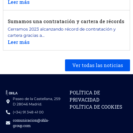
Leer más
Sumamos una contratación y cartera de récords
Cerramos 2023 alcanzando récord de contratación y
cartera gracias a...
Leer más
Ver todas las noticias
POLÍTICA DE
Paseo de la Castellana, 259
PRIVACIDAD
D 28046 Madrid.
POLÍTICA DE COOKIES
(+34) 91 348 41 00
comunicacion@ohla-
group.com