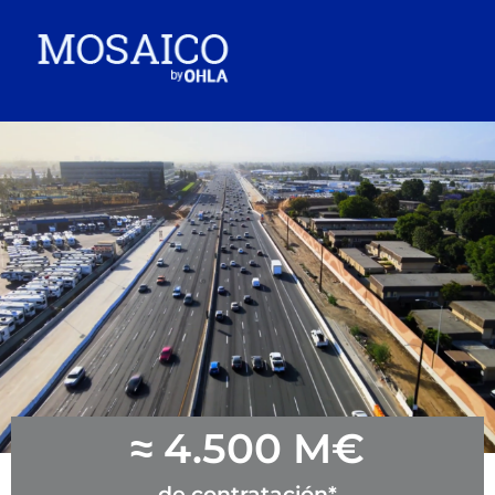
≈ 
4.500
 M€
de contratación*