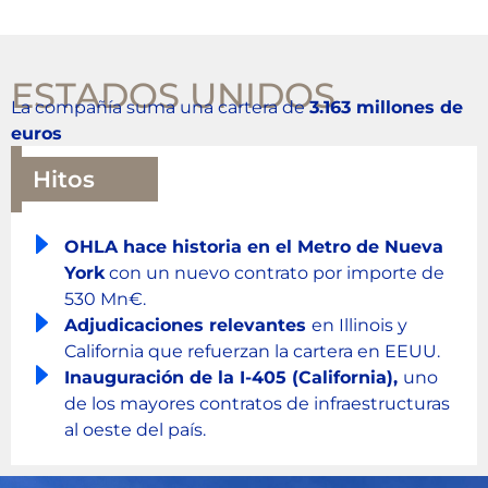
ESTADOS UNIDOS
La compañía suma una cartera de
3.163 millones de
euros
Hitos
OHLA hace historia en el Metro de Nueva
York
con un nuevo contrato por importe de
530 Mn€.
Adjudicaciones relevantes
en Illinois y
California que refuerzan la cartera en EEUU.
Inauguración de la I-405 (California),
uno
de los mayores contratos de infraestructuras
al oeste del país.