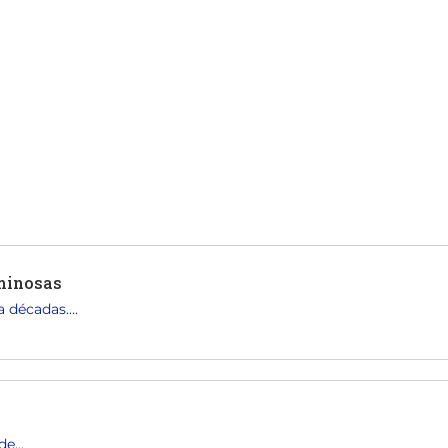
uminosas
 décadas....
e...